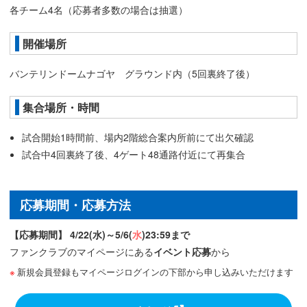
各チーム4名（応募者多数の場合は抽選）
開催場所
バンテリンドームナゴヤ グラウンド内（5回裏終了後）
集合場所・時間
試合開始1時間前、場内2階総合案内所前にて出欠確認
試合中4回裏終了後、4ゲート48通路付近にて再集合
応募期間・応募方法
【応募期間】 4/22(水)～5/6(
水
)23:59まで
ファンクラブのマイページにある
イベント応募
から
新規会員登録もマイページログインの下部から申し込みいただけます