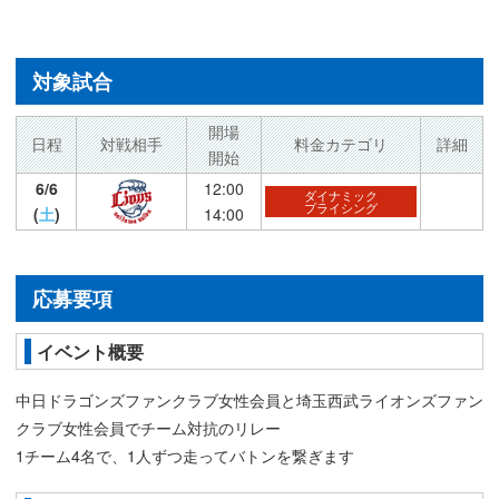
対象試合
開場
日程
対戦相手
料金カテゴリ
詳細
開始
6/6
12:00
ダイナミック
プライシング
(
土
)
14:00
応募要項
イベント概要
中日ドラゴンズファンクラブ女性会員と埼玉西武ライオンズファン
クラブ女性会員でチーム対抗のリレー
1チーム4名で、1人ずつ走ってバトンを繋ぎます