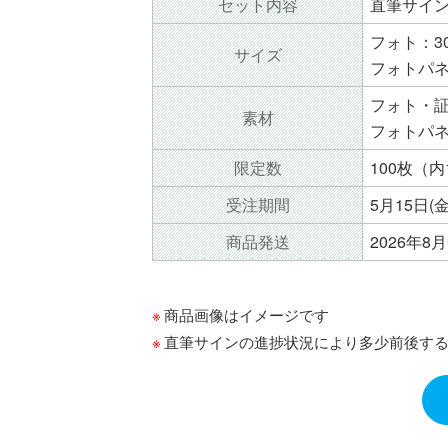
セット内容
直筆サイ
フォト：30
サイズ
フォトパネル
フォト・
素材
フォトパ
限定数
100枚（
受注期間
5月15日(金
商品発送
2026年
商品画像はイメージです
直筆サインの進捗状況により多少前後す