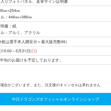
ン入りフォトパネル、直筆サイン証明書
5㎜×254㎜
：446㎜×386㎜
証明書：紙
ネル：アルミ、アクリル
内1枚は選手本人贈呈分＝最大販売数99）
)10:00～5月31日(
日
)
8月中旬のお届けを予定しております。
る場合がございます。また、注文後のキャンセルは承れません
中日ドラゴンズオフィシャルオンラインショップ