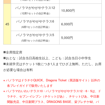
パノラマがやがやテラス12
10,800円
（12席1セットの合計料金）
パノラマがやがやテラス6
45
6,000円
（6席1セットの合計料金）
パノラマがやがやテラス5
5,000円
（5席1セットの合計料金）
全席指定席
おとな：試合当日高校生以上、こども：試合当日小中学生
未就学児はチケット1枚につき1人までひざ上無料。ただし、お席
が必要な場合は有料
パノラマはドラチケQUICK、Dragons Ticket（英語版サイト）以外の
各プレイガイドで販売いたします
パノラマわいわいテラス10・パノラマがやがやテラス12・6・5は、ド
ラチケ、セブン-イレブン（チケットぴあ）、チケットぴあ、中日新
聞販売店、中日新聞プラス、DRAGONS BASE、栄プレチケ92、バ