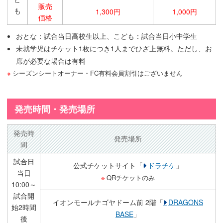
販売
も
1,300円
1,000円
価格
おとな：試合当日高校生以上、こども：試合当日小中学生
未就学児はチケット1枚につき1人までひざ上無料。ただし、お
席が必要な場合は有料
シーズンシートオーナー・FC有料会員割引はございません
発売時間・発売場所
発売時
発売場所
間
試合日
公式チケットサイト「
ドラチケ
」
当日
QRチケットのみ
10:00～
試合開
イオンモールナゴヤドーム前 2階「
DRAGONS
始2時間
BASE
」
後