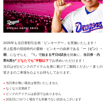
2026年も当日券割引企画「ピンキーデー」を実施いたします！
井上監督の現役時代の愛称・ピンキーの由来である「
一（ピン）・
樹
」になぞらえ、
「1」で始まる平日6試合
を対象に、
当日券・内
野A席が
“どなたでも”半額以下
でお求めいただけます！
当日はぜひピンクのアイテムを身に着けてご観戦ください！多くの
皆さまのご来場を心よりお待ちしております。
当日券が無い場合は発売いたしません
なくなり次第終了
ピンクのアイテムは必須ではありません
試合日に1がつく場合でも対象でない試合もございます