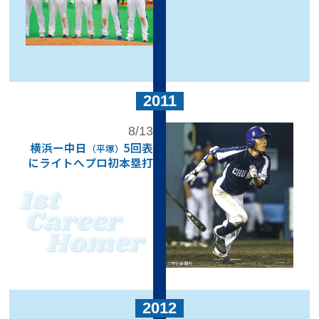
2011
8/13
横浜ー中日
5回表
（平塚）
にライトへプロ初本塁打
2012