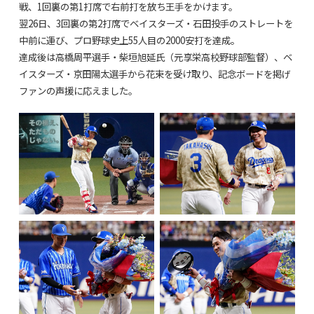
戦、1回裏の第1打席で右前打を放ち王手をかけます。
翌26日、3回裏の第2打席でベイスターズ・石田投手のストレートを
中前に運び、プロ野球史上55人目の2000安打を達成。
達成後は高橋周平選手・柴垣旭延氏（元享栄高校野球部監督）、ベ
イスターズ・京田陽太選手から花束を受け取り、記念ボードを掲げ
ファンの声援に応えました。