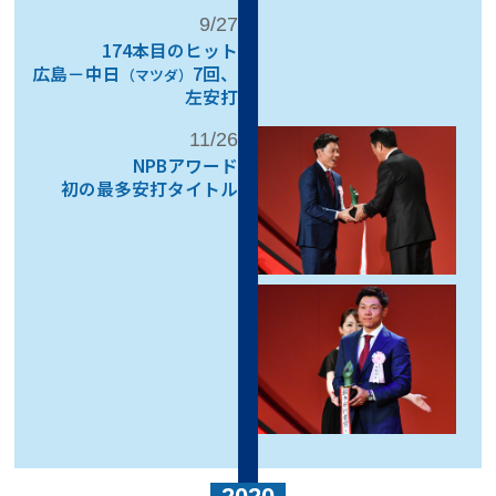
9/27
174本目のヒット
広島－中日
7回、
（マツダ）
左安打
11/26
NPBアワード
初の最多安打タイトル