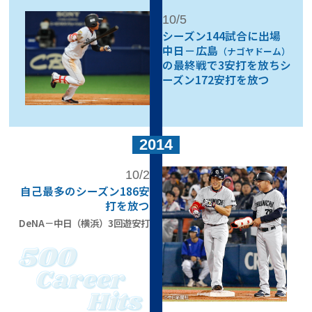
10/5
シーズン144試合に出場
中日－広島
（ナゴヤドーム）
の
最終戦で3安打を放ち
シ
ーズン172安打を放つ
2014
10/2
自己最多の
シーズン186安
打を放つ
DeNA－中日（横浜）3回遊安打