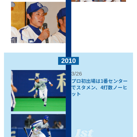
2010
3/26
プロ初出場は1番センター
で
スタメン、4打数ノーヒ
ット