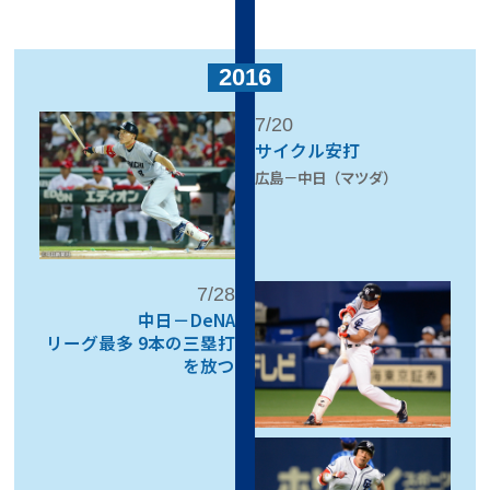
2016
7/20
サイクル安打
広島－中日（マツダ）
7/28
中日－DeNA
リーグ最多 9本の三塁打
を放つ