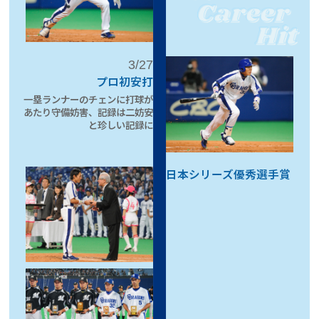
3/27
プロ初安打
一塁ランナーのチェンに打球が
あたり
守備妨害、記録は二妨安
と珍しい記録に
日本シリーズ優秀選手賞