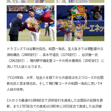
ドラゴンズでは谷繁元信氏、和田一浩氏、生え抜きでは現監督の立
浪和義氏（2480安打）、高木守道氏（2274安打）、谷沢健一氏
（2062安打）、現内野守備走塁コーチの荒木雅博氏（2045安打）に
次いで5人目となります。
プロ14年目、大学、社会人を経てからの達成は元スワローズの古田
敦也氏と宮本慎也氏、そして現打撃コーチの和田一浩氏に次いで4
人目の快挙。
3人のうち最速の1884試合で2000安打を達成した古田氏の記録を更
新、また1787試合での達成は1985年に1835試合で達成した谷沢健