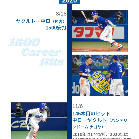
2020
8/18
ヤクルト－中日
（神宮）
1500安打
11/6
146本目のヒット
中日－ヤクルト
（バンテリ
ンドーム ナゴヤ）
2019年は174安打、
2020年は