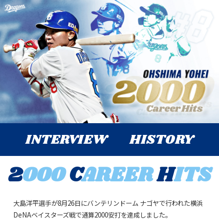
INTERVIEW
HISTORY
2
000
C
AREER
H
ITS
大島洋平選手が8月26日にバンテリンドーム ナゴヤで行われた横浜
DeNAベイスターズ戦で通算2000安打を達成しました。