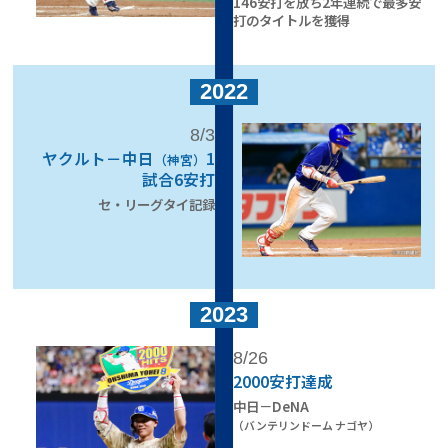
146安打を放ち
2年連続で最多安
打のタイトルを獲得
2022
8/3
ヤクルト－中日
1
（神宮）
試合6安打
セ・リーグタイ記録
2023
8/26
2000安打達成
中日－DeNA
（バンテリンドーム ナゴヤ）