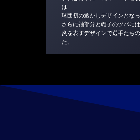
は
球団初の透かしデザインとな
さらに袖部分と帽子のツバに
炎を表すデザインで選手たち
た。