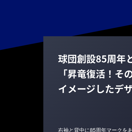
球団創設85周年
「昇竜復活！そ
イメージしたデ
右袖と背中に85周年マークを