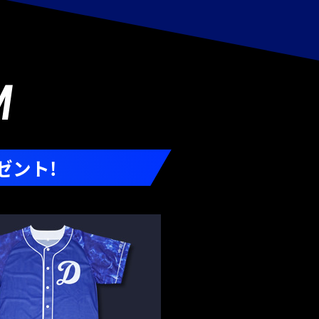
M
ゼント!