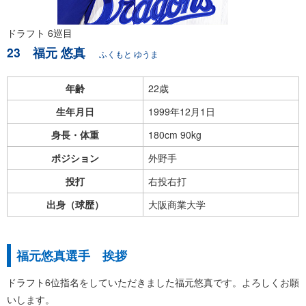
ドラフト 6巡目
23 福元 悠真
ふくもと ゆうま
年齢
22歳
生年月日
1999年12月1日
身長・体重
180cm 90kg
ポジション
外野手
投打
右投右打
出身（球歴）
大阪商業大学
福元悠真選手 挨拶
ドラフト6位指名をしていただきました福元悠真です。よろしくお願
いします。