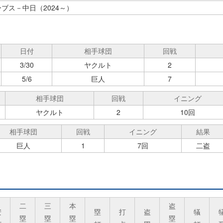
ブス－中日（2024～）
日付
相手球団
回戦
3/30
ヤクルト
2
5/6
巨人
7
相手球団
回戦
イニング
ヤクルト
2
10回
相手球団
回戦
イニング
結果
巨人
1
7回
二盗
二
三
本
盗
安
塁
打
盗
犠
塁
塁
塁
塁