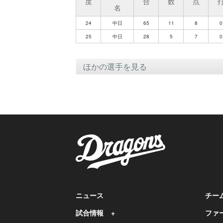
度
合
数
点
名
24
中日
65
11
8
0
25
中日
28
5
7
0
ニュース
チー
試合情報
ファ