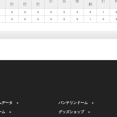
打
打
点
塁
打
打
打
打
刺
0
0
0
0
0
4
5
1
0
0
0
0
0
5
1
0
ムデータ
バンテリンドーム
ーム
グッズショップ