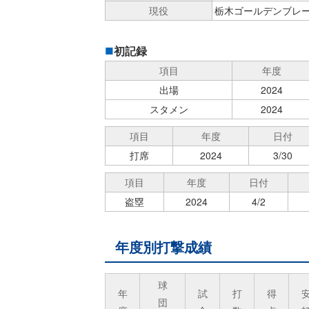
現役
栃木ゴールデンブレー
初記録
項目
年度
出場
2024
スタメン
2024
項目
年度
日付
打席
2024
3/30
項目
年度
日付
盗塁
2024
4/2
年度別打撃成績
球
年
試
打
得
団