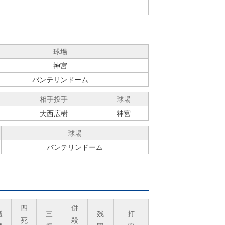
球場
神宮
バンテリンドーム
相手投手
球場
大西広樹
神宮
球場
バンテリンドーム
四
併
犠
三
残
打
死
殺