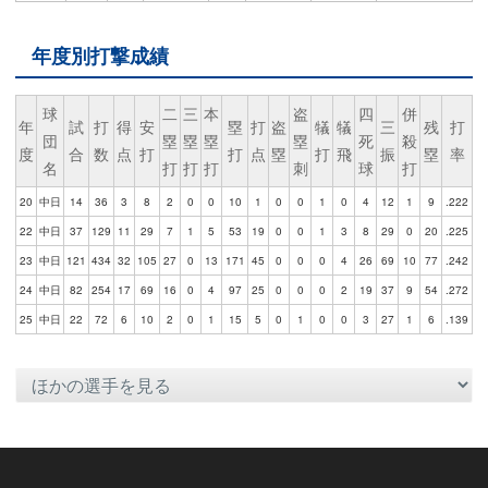
年度別打撃成績
球
二
三
本
盗
四
併
年
試
打
得
安
塁
打
盗
犠
犠
三
残
打
団
塁
塁
塁
塁
死
殺
度
合
数
点
打
打
点
塁
打
飛
振
塁
率
名
打
打
打
刺
球
打
20
中日
14
36
3
8
2
0
0
10
1
0
0
1
0
4
12
1
9
.222
22
中日
37
129
11
29
7
1
5
53
19
0
0
1
3
8
29
0
20
.225
23
中日
121
434
32
105
27
0
13
171
45
0
0
0
4
26
69
10
77
.242
24
中日
82
254
17
69
16
0
4
97
25
0
0
0
2
19
37
9
54
.272
25
中日
22
72
6
10
2
0
1
15
5
0
1
0
0
3
27
1
6
.139