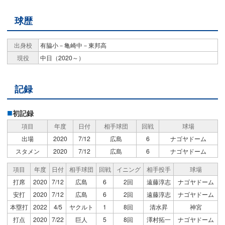
球歴
出身校
有脇小－亀崎中－東邦高
現役
中日（2020～）
記録
初記録
項目
年度
日付
相手球団
回戦
球場
出場
2020
7/12
広島
6
ナゴヤドーム
スタメン
2020
7/12
広島
6
ナゴヤドーム
項目
年度
日付
相手球団
回戦
イニング
相手投手
球場
打席
2020
7/12
広島
6
2回
遠藤淳志
ナゴヤドーム
安打
2020
7/12
広島
6
2回
遠藤淳志
ナゴヤドーム
本塁打
2022
4/5
ヤクルト
1
8回
清水昇
神宮
打点
2020
7/22
巨人
5
8回
澤村拓⼀
ナゴヤドーム