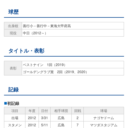
球歴
出身校
善行小－善行中－東海大甲府高
現役
中日（2012～）
タイトル・表彰
ベストナイン 1回（2019）
表彰
ゴールデングラブ賞 2回（2019、2020）
記録
初記録
項目
年度
日付
相手球団
回戦
球場
出場
2012
3/31
広島
2
ナゴヤドーム
スタメン
2012
5/11
広島
7
マツダスタジアム