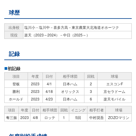
球歴
出身校
塩川小－塩川中－喜多方高－東京農業大北海道オホーツク
現役
楽天（2023～2024）－中日（2025～）
記録
初記録
項目
年度
日付
相手球団
回戦
球場
登板
2023
4/1
日本ハム
2
エスコンF
勝利
2023
4/18
オリックス
3
京セラドーム
ホールド
2023
4/23
日本ハム
6
楽天モバイル
項目
年度
日付
相手球団
回戦
イニング
相手打者
球場
奪三振
2023
4/8
ロッテ
1
5回
中村奨吾
ZOZOマリン