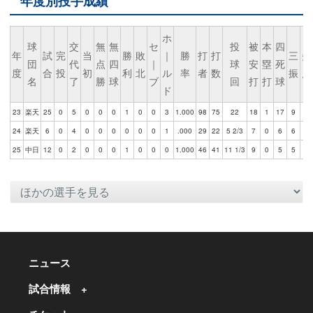
年度別投手成績
ホ
球
交
無
無
セ
投
被
本
四
年
試
完
当
勝
敗
｜
勝
打
打
三
失
団
代
点
四
｜
球
安
塁
死
度
合
投
初
利
北
ル
率
者
数
振
点
名
了
勝
球
ブ
回
打
打
球
ド
23
楽天
25
0
5
0
0
0
1
0
0
3
1.000
98
75
22
18
1
17
9
11
24
楽天
6
0
4
0
0
0
0
0
0
1
.000
29
22
5 2/3
7
0
6
6
5
25
中日
12
0
2
0
0
0
1
0
0
0
1.000
46
41
11 1/3
9
0
5
5
2
ニュース
試合情報