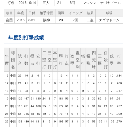
打点
2016
9/14
巨人
21
8回
マシソン
ナゴヤドーム
項目
年度
日付
相手球団
回戦
イニング
結果
球場
盗塁
2016
8/31
阪神
23
7回
二盗
ナゴヤドーム
年度別打撃成績
球
二
三
本
盗
四
併
年
試
打
得
安
塁
打
盗
犠
犠
三
残
打
団
塁
塁
塁
塁
死
殺
度
合
数
点
打
打
点
塁
打
飛
振
塁
率
名
打
打
打
刺
球
打
16
中日
25
49
2
9
1
0
1
13
4
1
1
1
1
2
10
2
10
.184
17
中日
21
41
3
11
1
0
0
12
2
1
0
1
0
4
13
0
7
.268
18
中日
18
23
1
5
3
0
0
8
4
0
0
0
0
3
3
1
7
.217
19
中日
129
447
51
130
24
3
7
181
59
1
0
3
2
32
82
9
97
.291
20
中日
115
421
44
108
25
0
13
172
61
2
4
5
2
31
92
21
83
.257
21
中日
66
215
18
45
10
0
5
70
16
0
1
4
2
19
36
8
40
.209
22
中日
133
486
44
131
31
2
9
193
57
3
1
3
6
53
105
14
105
.270