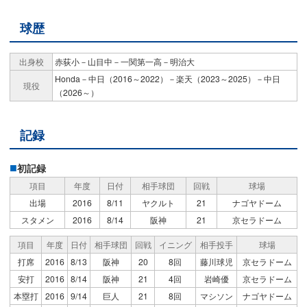
球歴
出身校
赤荻小－山目中－一関第一高－明治大
Honda－中日（2016～2022）－楽天（2023～2025）－中日
現役
（2026～）
記録
初記録
項目
年度
日付
相手球団
回戦
球場
出場
2016
8/11
ヤクルト
21
ナゴヤドーム
スタメン
2016
8/14
阪神
21
京セラドーム
項目
年度
日付
相手球団
回戦
イニング
相手投手
球場
打席
2016
8/13
阪神
20
8回
藤川球児
京セラドーム
安打
2016
8/14
阪神
21
4回
岩崎優
京セラドーム
本塁打
2016
9/14
巨人
21
8回
マシソン
ナゴヤドーム