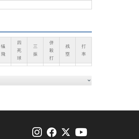
四
併
犠
三
残
打
死
殺
飛
振
塁
率
球
打