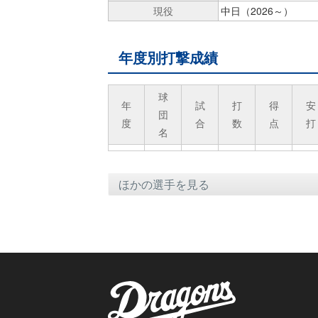
現役
中日（2026～）
年度別打撃成績
球
年
試
打
得
安
団
度
合
数
点
打
名