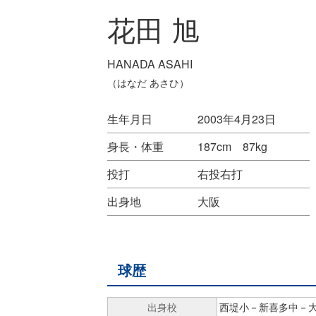
花田 旭
HANADA ASAHI
（はなだ あさひ）
生年月日
2003年4月23日
身長・体重
187cm 87kg
投打
右投右打
出身地
大阪
球歴
出身校
西堤小－新喜多中－