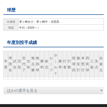
球歴
出身校
茅ヶ崎台小－茅ヶ崎中－北照高
現役
中日（2025～）
年度別投手成績
ホ
球
交
無
無
セ
投
被
本
四
自
年
試
完
当
勝
敗
｜
勝
打
打
三
失
団
代
点
四
｜
球
安
塁
死
責
度
合
投
初
利
北
ル
率
者
数
振
点
名
了
勝
球
ブ
回
打
打
球
点
ド