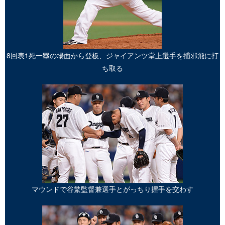
8回表1死一塁の場面から登板、ジャイアンツ堂上選手を捕邪飛に打
ち取る
マウンドで谷繁監督兼選手とがっちり握手を交わす