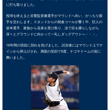
に打ち取りました。
投球を終えると谷繁監督兼選手がマウンドへ向い、がっちり握
手を交わします。スタンドからの朝倉コールが響く中、巨人の
坂本選手、家族から花束を受け取り、涙で目を腫らしながら
深々とグラウンドに向かって一礼しダッグアウトへ・・・。
16年間の現役に別れを告げました。試合後にはマウンド上でナ
インから胴上げされ、満面の笑顔で5度、ナゴヤドームの宙に
舞いました。