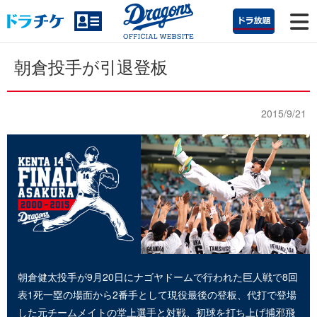
朝倉投手が引退登板
2015/9/21
朝倉健太投手が9月20日にナゴヤドームで行われた巨人戦で8回
表1死一塁の場面から2番手として現役最後の登板、代打で登場
した元チームメイトの堂上選手と対戦、初球を打ち上げ捕邪飛