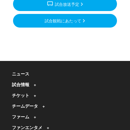
tv_gen
試合放送予定
試合観戦にあたって
ニュース
試合情報
チケット
チームデータ
ファーム
ファンエンタメ