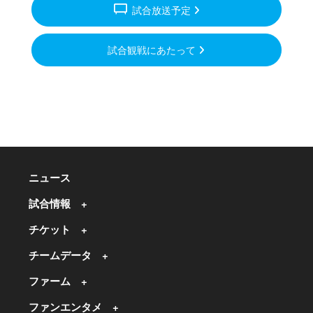
tv_gen
試合放送予定
試合観戦にあたって
ニュース
試合情報
チケット
チームデータ
ファーム
ファンエンタメ