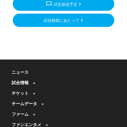
tv_gen
試合放送予定
試合観戦にあたって
ニュース
試合情報
チケット
チームデータ
ファーム
ファンエンタメ