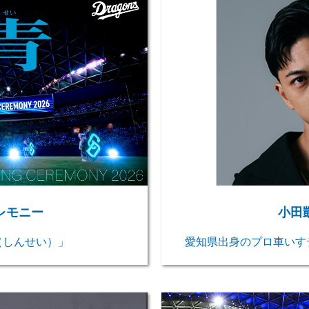
小田
レモニー
愛知県出身のプロ車いす
（しんせい）」