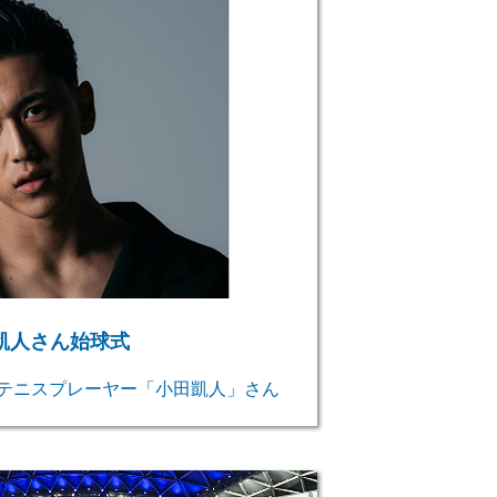
凱人さん始球式
テニスプレーヤー「小田凱人」さん