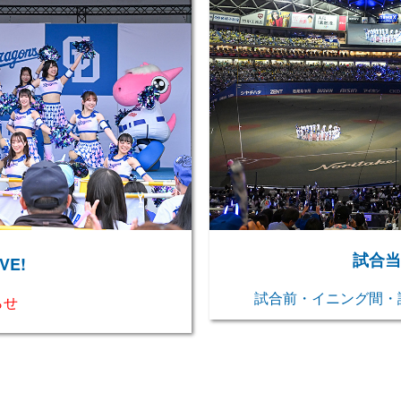
試合当
VE!
試合前・イニング間・
らせ