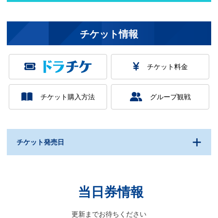
チケット情報
チケット料金
チケット購入方法
グループ観戦
チケット発売日
SSオーナー／FC有料会員
6/13(
土
) 12:00 ～ 6/15(月) 23:59
抽選受付
SSオーナー／FC有料会員
当日券情報
6/22(月) 12:00
抽選結果
SSオーナー
6/24(水) 11:00
更新までお待ちください