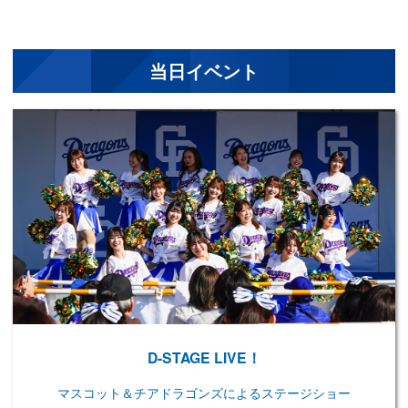
FCエグゼクティブ会員
6/27(
土
) 10:00
FCゴールド会員
6/27(
土
) 11:00
当日イベント
FCレギュラー・
カジュアル・
6/28(
日
) 10:00
ジュニア会員
FCクーポン利用開始・
7/1(水) 10:00
中日新聞販売店
中日新聞プラス（会員限定）
7/1(水) 11:00
ドラゴンズID（無料会員）
7/1(水) 12:00
一般発売
7/4(
土
) 10:00
D-STAGE LIVE！
マスコット＆チアドラゴンズによるステージショー