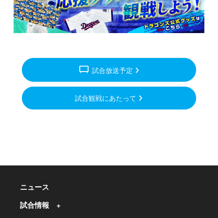
tv_gen
試合放送予定
試合観戦にあたって
ニュース
試合情報