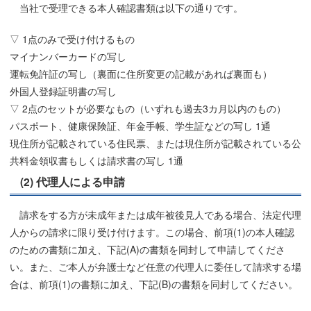
当社で受理できる本人確認書類は以下の通りです。
▽ 1点のみで受け付けるもの
マイナンバーカードの写し
運転免許証の写し（裏面に住所変更の記載があれば裏面も）
外国人登録証明書の写し
▽ 2点のセットが必要なもの（いずれも過去3カ月以内のもの）
パスポート、健康保険証、年金手帳、学生証などの写し 1通
現住所が記載されている住民票、または現住所が記載されている公
共料金領収書もしくは請求書の写し 1通
(2) 代理人による申請
請求をする方が未成年または成年被後見人である場合、法定代理
人からの請求に限り受け付けます。この場合、前項(1)の本人確認
のための書類に加え、下記(A)の書類を同封して申請してくださ
い。また、ご本人が弁護士など任意の代理人に委任して請求する場
合は、前項(1)の書類に加え、下記(B)の書類を同封してください。