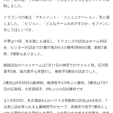
戦しました。
ドラゴンズの差は「マネジメント」「コミュニケーション」等と感
じました。「ビジョン」「どんなチームをめざすのか」をファンに
示してほしいです。
今季は11回、名古屋にも遠征し、ドラゴンズの試合はホーム30試
合、ビジター31試合で21勝37敗3分けの勝率3割6分2厘。観戦7連
敗、5連敗もありました。
観戦試合のベストゲームは7月11日の神宮でのヤクルト戦。石川昂
選手2発。細川選手も本塁打し、柳投手3勝目の試合でした。
2番目は9月25日の阪神戦。梅津投手が3年ぶり勝利。3番目は7月7
日の広島戦。小笠原投手、5年ぶりの完封勝利です。
また9月23日、名古屋組4人がハマスタ初観戦の試合は4点先行。1
点差に詰め寄られるも藤嶋投手がセーブ。高橋宏斗投手7勝目とし
びれる勝利で名古屋組も大満足。その夜はすき焼きで祝勝会。来年