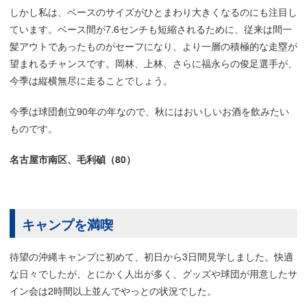
しかし私は、ベースのサイズがひとまわり大きくなるのにも注目し
ています。ベース間が7.6センチも短縮されるために、従来は間一
髪アウトであったものがセーフになり、より一層の積極的な走塁が
望まれるチャンスです。岡林、上林、さらに福永らの俊足選手が、
今季は縦横無尽に走ることでしょう。
今季は球団創立90年の年なので、秋にはおいしいお酒を飲みたい
ものです。
名古屋市南区、毛利碵（80）
キャンプを満喫
待望の沖縄キャンプに初めて、初日から3日間見学しました。快適
な日々でしたが、とにかく人出が多く、グッズや球団が用意したサ
イン会は2時間以上並んでやっとの状況でした。