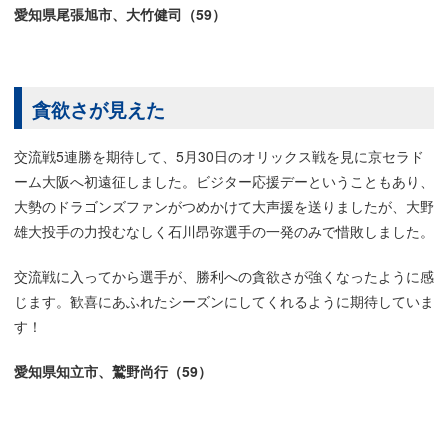
愛知県尾張旭市、大竹健司（59）
貪欲さが見えた
交流戦5連勝を期待して、5月30日のオリックス戦を見に京セラド
ーム大阪へ初遠征しました。ビジター応援デーということもあり、
大勢のドラゴンズファンがつめかけて大声援を送りましたが、大野
雄大投手の力投むなしく石川昂弥選手の一発のみで惜敗しました。
交流戦に入ってから選手が、勝利への貪欲さが強くなったように感
じます。歓喜にあふれたシーズンにしてくれるように期待していま
す！
愛知県知立市、鷲野尚行（59）