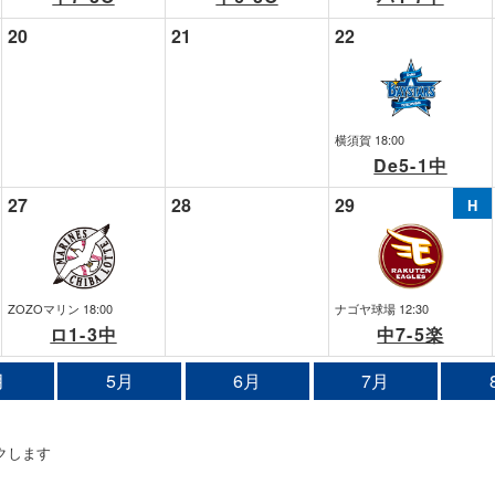
20
21
22
横須賀 18:00
De5-1中
27
28
29
ZOZOマリン 18:00
ナゴヤ球場 12:30
ロ1-3中
中7-5楽
月
5月
6月
7月
クします