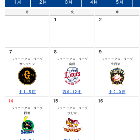
1月
2月
3月
4月
5月
月
火
水
1
2
7
8
9
フェニックス・リーグ
フェニックス・リーグ
フェニックス・リーグ
サンマリン
南郷
生目第二
中 1 - 5 巨
西 0 - 12 中
中 2 - 0 日
14
15
16
フェニックス・リーグ
フェニックス・リーグ
西都
ひむか