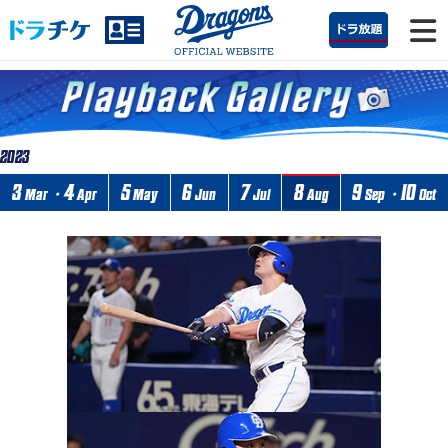
2023
3
4
5
6
7
8
9
10
Mar・
Apr
May
Jun
Jul
Aug
Sep・
Oct