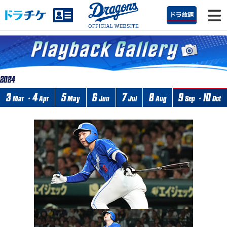
2024
3
4
5
6
7
8
9
10
Mar・
Apr
May
Jun
Jul
Aug
Sep・
Oct