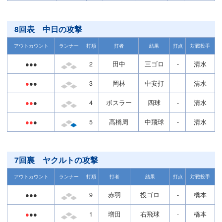
8回表 中日の攻撃
アウトカウント
ランナー
打順
打者
結果
打点
対戦投手
●●●
2
田中
三ゴロ
-
清水
●
●●
3
岡林
中安打
-
清水
●●
●
4
ボスラー
四球
-
清水
●●
●
5
高橋周
中飛球
-
清水
7回裏 ヤクルトの攻撃
アウトカウント
ランナー
打順
打者
結果
打点
対戦投手
●●●
9
赤羽
投ゴロ
-
橋本
●
●●
1
増田
右飛球
-
橋本