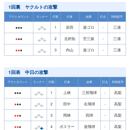
1回裏 ヤクルトの攻撃
アウトカウント
ランナー
打順
打者
結果
打点
対戦投手
●●●
1
岩田
遊ゴロ
-
三浦
●
●●
2
北村拓
空三振
-
三浦
●●
●
3
内山
遊ゴロ
-
三浦
1回表 中日の攻撃
アウトカウント
ランナー
打順
打者
結果
打点
対戦投手
●●●
1
上林
三邪飛球
-
高梨
●
●●
2
田中
右飛球
-
高梨
●●
●
3
岡林
四球
-
高梨
●●
●
4
ボスラー
遊飛球
-
高梨