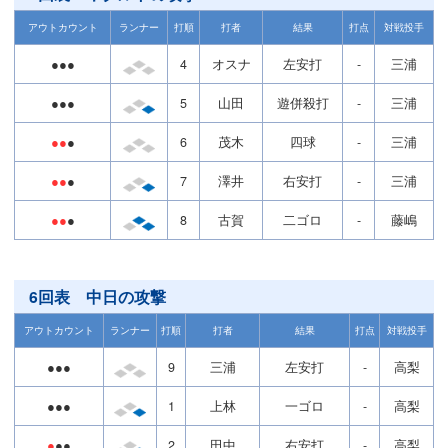
アウトカウント
ランナー
打順
打者
結果
打点
対戦投手
●●●
4
オスナ
左安打
-
三浦
●●●
5
山田
遊併殺打
-
三浦
●●
●
6
茂木
四球
-
三浦
●●
●
7
澤井
右安打
-
三浦
●●
●
8
古賀
二ゴロ
-
藤嶋
6回表 中日の攻撃
アウトカウント
ランナー
打順
打者
結果
打点
対戦投手
●●●
9
三浦
左安打
-
高梨
●●●
1
上林
一ゴロ
-
高梨
●
●●
2
田中
右安打
-
高梨