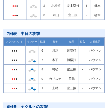
●●
●
2
北村拓
左本塁打
1
橋本
●●
●
3
内山
空三振
-
橋本
7回表 中日の攻撃
アウトカウント
ランナー
打順
打者
結果
打点
対戦投手
●●●
6
川越
遊安打
-
バウマン
●●●
7
木下
捕犠打
-
バウマン
●
●●
8
村松
空三振
-
バウマン
●●
●
9
カリステ
四球
-
バウマン
●●
●
1
上林
空三振
-
バウマン
6回裏 ヤクルトの攻撃