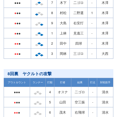
●●●
7
木下
二ゴロ
-
木澤
●
●●
8
村松
二野選
1
木澤
●
●●
9
大島
右安打
-
木澤
●
●●
1
上林
見逃三
-
木澤
●●
●
2
田中
四球
-
木澤
●●
●
3
岡林
三ゴロ
-
大西
8回裏 ヤクルトの攻撃
アウトカウント
ランナー
打順
打者
結果
打点
対戦投手
●●●
4
オスナ
二ゴロ
-
清水
●
●●
5
山田
空三振
-
清水
●●
●
6
茂木
右飛球
-
清水