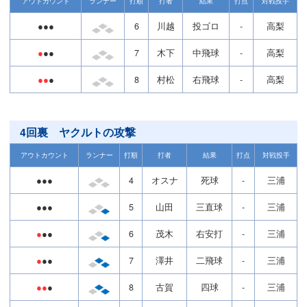
アウトカウント
ランナー
打順
打者
結果
打点
対戦投手
●●●
6
川越
投ゴロ
-
高梨
●
●●
7
木下
中飛球
-
高梨
●●
●
8
村松
右飛球
-
高梨
4回裏 ヤクルトの攻撃
アウトカウント
ランナー
打順
打者
結果
打点
対戦投手
●●●
4
オスナ
死球
-
三浦
●●●
5
山田
三直球
-
三浦
●
●●
6
茂木
右安打
-
三浦
●
●●
7
澤井
二飛球
-
三浦
●●
●
8
古賀
四球
-
三浦