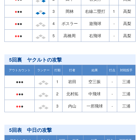
●
●●
3
岡林
右線二塁打
1
高梨
●
●●
4
ボスラー
遊飛球
-
高梨
●●
●
5
高橋周
右飛球
-
高梨
5回裏 ヤクルトの攻撃
アウトカウント
ランナー
打順
打者
結果
打点
対戦投手
●●●
1
岩田
空三振
-
三浦
●
●●
2
北村拓
中飛球
-
三浦
●●
●
3
内山
一邪飛球
-
三浦
5回表 中日の攻撃