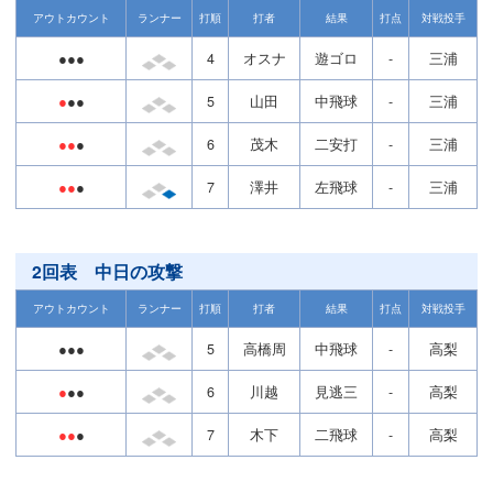
アウトカウント
ランナー
打順
打者
結果
打点
対戦投手
●●●
4
オスナ
遊ゴロ
-
三浦
●
●●
5
山田
中飛球
-
三浦
●●
●
6
茂木
二安打
-
三浦
●●
●
7
澤井
左飛球
-
三浦
2回表 中日の攻撃
アウトカウント
ランナー
打順
打者
結果
打点
対戦投手
●●●
5
高橋周
中飛球
-
高梨
●
●●
6
川越
見逃三
-
高梨
●●
●
7
木下
二飛球
-
高梨