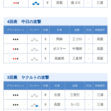
●●
●
9
高梨
遊ゴロ
-
三浦
4回表 中日の攻撃
アウトカウント
ランナー
打順
打者
結果
打点
対戦投手
●●●
3
岡林
三ゴロ
-
高梨
●
●●
4
ボスラー
中飛球
-
高梨
●●
●
5
高橋周
三直球
-
高梨
3回裏 ヤクルトの攻撃
アウトカウント
ランナー
打順
打者
結果
打点
対戦投手
●●●
8
古賀
三安打
-
三浦
●●●
9
高梨
３バ三
-
三浦