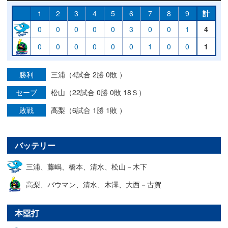
1
2
3
4
5
6
7
8
9
計
0
0
0
0
0
3
0
0
1
4
0
0
0
0
0
0
1
0
0
1
勝利
三浦（4試合 2勝 0敗 ）
セーブ
松山（22試合 0勝 0敗 18Ｓ）
敗戦
高梨（6試合 1勝 1敗 ）
バッテリー
三浦、藤嶋、橋本、清水、松山－木下
高梨、バウマン、清水、木澤、大西－古賀
本塁打