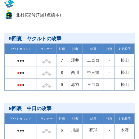
北村拓2号(7回1点橋本)
9回裏 ヤクルトの攻撃
アウトカウント
ランナー
打順
打者
結果
打点
対戦投手
●●●
7
澤井
二ゴロ
-
松山
●
●●
8
西川
空三振
-
松山
●●
●
9
赤羽
三ゴロ
-
松山
9回表 中日の攻撃
アウトカウント
ランナー
打順
打者
結果
打点
対戦投手
●●●
6
川越
死球
-
木澤