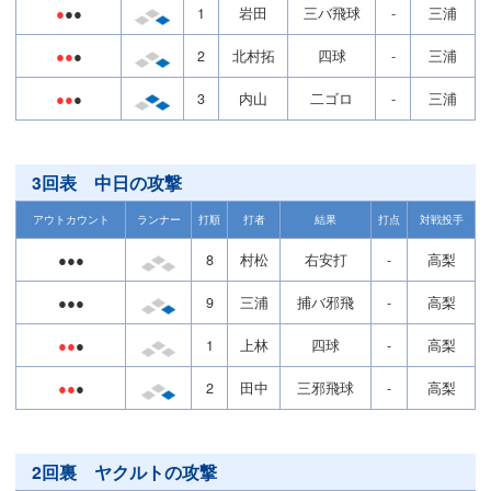
●
●●
1
岩田
三バ飛球
-
三浦
●●
●
2
北村拓
四球
-
三浦
●●
●
3
内山
二ゴロ
-
三浦
3回表 中日の攻撃
アウトカウント
ランナー
打順
打者
結果
打点
対戦投手
●●●
8
村松
右安打
-
高梨
●●●
9
三浦
捕バ邪飛
-
高梨
●●
●
1
上林
四球
-
高梨
●●
●
2
田中
三邪飛球
-
高梨
2回裏 ヤクルトの攻撃