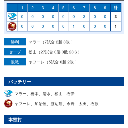
1
2
3
4
5
6
7
8
9
計
0
0
0
0
0
0
3
0
0
3
0
0
0
0
0
1
0
0
0
1
勝利
マラー（7試合 2勝 3敗 ）
セーブ
松山（27試合 0勝 0敗 23Ｓ）
敗戦
ヤフーレ（5試合 0勝 2敗 ）
バッテリー
マラー、橋本、清水、松山－石伊
ヤフーレ、加治屋、渡辺翔、今野－太田、石原
本塁打