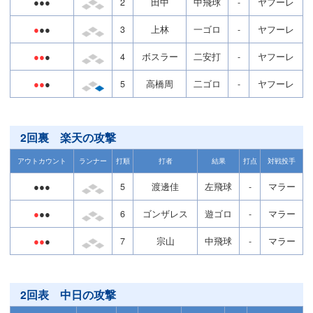
●●●
2
田中
中飛球
-
ヤフーレ
●
●●
3
上林
一ゴロ
-
ヤフーレ
●●
●
4
ボスラー
二安打
-
ヤフーレ
●●
●
5
高橋周
二ゴロ
-
ヤフーレ
2回裏 楽天の攻撃
アウトカウント
ランナー
打順
打者
結果
打点
対戦投手
●●●
5
渡邊佳
左飛球
-
マラー
●
●●
6
ゴンザレス
遊ゴロ
-
マラー
●●
●
7
宗山
中飛球
-
マラー
2回表 中日の攻撃