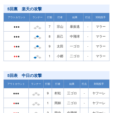
5回裏 楽天の攻撃
アウトカウント
ランナー
打順
打者
結果
打点
対戦投手
●●●
7
宗山
暴振逃
-
マラー
●●●
8
辰己
中飛球
-
マラー
●
●●
9
太田
一ゴロ
-
マラー
●●
●
1
小郷
二ゴロ
-
マラー
5回表 中日の攻撃
アウトカウント
ランナー
打順
打者
結果
打点
対戦投手
●●●
9
村松
三ゴロ
-
ヤフーレ
●
●●
1
岡林
二ゴロ
-
ヤフーレ
●●
●
2
田中
中飛球
-
ヤフーレ