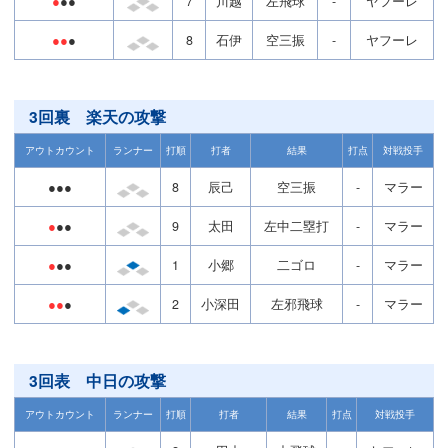
●
●●
7
川越
左飛球
-
ヤフーレ
●●
●
8
石伊
空三振
-
ヤフーレ
3回裏 楽天の攻撃
アウトカウント
ランナー
打順
打者
結果
打点
対戦投手
●●●
8
辰己
空三振
-
マラー
●
●●
9
太田
左中二塁打
-
マラー
●
●●
1
小郷
二ゴロ
-
マラー
●●
●
2
小深田
左邪飛球
-
マラー
3回表 中日の攻撃
アウトカウント
ランナー
打順
打者
結果
打点
対戦投手