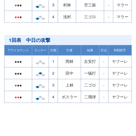
●
●●
3
村林
空三振
-
マラー
●●
●
4
浅村
三ゴロ
-
マラー
1回表 中日の攻撃
アウトカウント
ランナー
打順
打者
結果
打点
対戦投手
●●●
1
岡林
左安打
-
ヤフーレ
●●●
2
田中
一犠打
-
ヤフーレ
●
●●
3
上林
二ゴロ
-
ヤフーレ
●●
●
4
ボスラー
二飛球
-
ヤフーレ