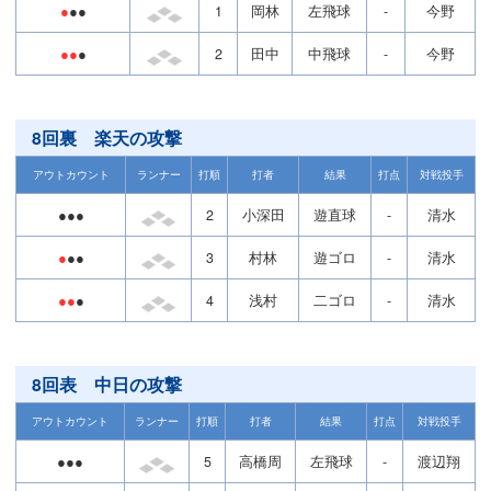
●
●●
1
岡林
左飛球
-
今野
●●
●
2
田中
中飛球
-
今野
8回裏 楽天の攻撃
アウトカウント
ランナー
打順
打者
結果
打点
対戦投手
●●●
2
小深田
遊直球
-
清水
●
●●
3
村林
遊ゴロ
-
清水
●●
●
4
浅村
二ゴロ
-
清水
8回表 中日の攻撃
アウトカウント
ランナー
打順
打者
結果
打点
対戦投手
●●●
5
高橋周
左飛球
-
渡辺翔