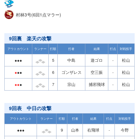
村林3号(6回1点マラー)
9回裏 楽天の攻撃
アウトカウント
ランナー
打順
打者
結果
打点
対戦投手
●●●
5
中島
遊ゴロ
-
松山
●
●●
6
ゴンザレス
空三振
-
松山
●●
●
7
宗山
捕邪飛球
-
松山
9回表 中日の攻撃
アウトカウント
ランナー
打順
打者
結果
打点
対戦投手
●●●
9
山本
右飛球
-
今野