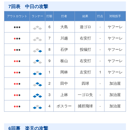
7回表 中日の攻撃
アウトカウント
ランナー
打順
打者
結果
打点
対戦投手
●●●
6
大島
遊ゴロ
-
ヤフーレ
●
●●
7
川越
右安打
-
ヤフーレ
●
●●
8
石伊
投犠打
-
ヤフーレ
●●
●
9
板山
右安打
-
ヤフーレ
●●
●
1
岡林
左安打
1
ヤフーレ
●●
●
2
田中
四球
-
加治屋
●●
●
3
上林
一ゴロ失
-
加治屋
●●
●
4
ボスラー
捕邪飛球
-
加治屋
6回裏 楽天の攻撃