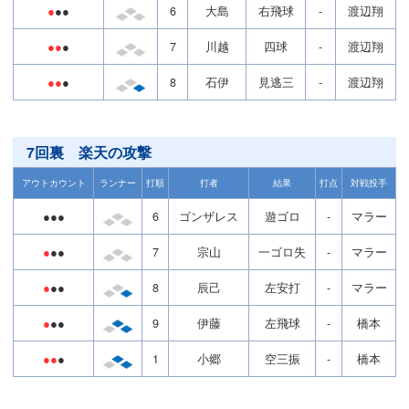
●
●●
6
大島
右飛球
-
渡辺翔
●●
●
7
川越
四球
-
渡辺翔
●●
●
8
石伊
見逃三
-
渡辺翔
7回裏 楽天の攻撃
アウトカウント
ランナー
打順
打者
結果
打点
対戦投手
●●●
6
ゴンザレス
遊ゴロ
-
マラー
●
●●
7
宗山
一ゴロ失
-
マラー
●
●●
8
辰己
左安打
-
マラー
●
●●
9
伊藤
左飛球
-
橋本
●●
●
1
小郷
空三振
-
橋本