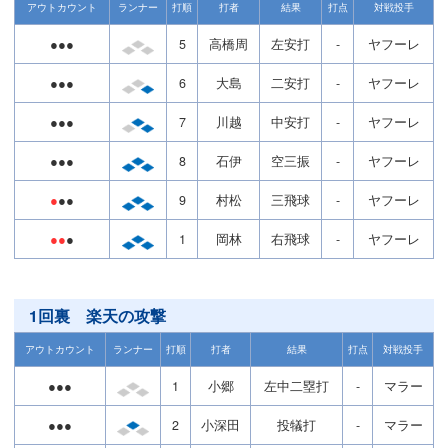
アウトカウント
ランナー
打順
打者
結果
打点
対戦投手
●●●
5
高橋周
左安打
-
ヤフーレ
●●●
6
大島
二安打
-
ヤフーレ
●●●
7
川越
中安打
-
ヤフーレ
●●●
8
石伊
空三振
-
ヤフーレ
●
●●
9
村松
三飛球
-
ヤフーレ
●●
●
1
岡林
右飛球
-
ヤフーレ
1回裏 楽天の攻撃
アウトカウント
ランナー
打順
打者
結果
打点
対戦投手
●●●
1
小郷
左中二塁打
-
マラー
●●●
2
小深田
投犠打
-
マラー