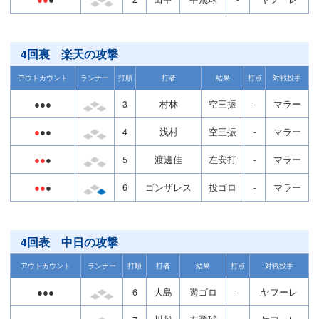
4回裏 楽天の攻撃
アウトカウント
ランナー
打順
打者
結果
打点
対戦投手
●●●
3
村林
空三振
-
マラー
●
●●
4
浅村
空三振
-
マラー
●●
●
5
渡邊佳
左安打
-
マラー
●●
●
6
ゴンザレス
投ゴロ
-
マラー
4回表 中日の攻撃
アウトカウント
ランナー
打順
打者
結果
打点
対戦投手
●●●
6
大島
遊ゴロ
-
ヤフーレ