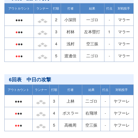
アウトカウント
ランナー
打順
打者
結果
打点
対戦投手
●●●
2
小深田
一ゴロ
-
マラー
●
●●
3
村林
左本塁打
1
マラー
●
●●
4
浅村
空三振
-
マラー
●●
●
5
渡邊佳
二ゴロ
-
マラー
6回表 中日の攻撃
アウトカウント
ランナー
打順
打者
結果
打点
対戦投手
●●●
3
上林
二ゴロ
-
ヤフーレ
●
●●
4
ボスラー
右飛球
-
ヤフーレ
●●
●
5
高橋周
空三振
-
ヤフーレ