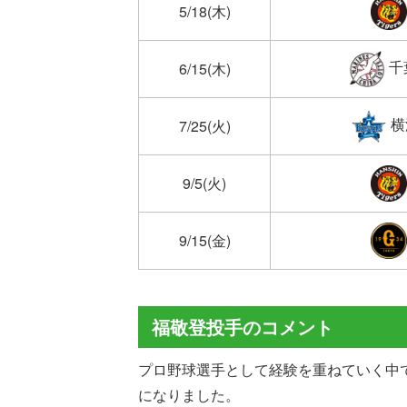
5/18(木)
千
6/15(木)
横
7/25(火)
9/5(火)
9/15(金)
福敬登投手のコメント
プロ野球選手として経験を重ねていく中
になりました。