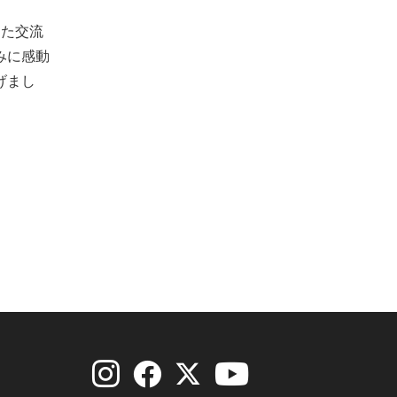
じた交流
みに感動
げまし