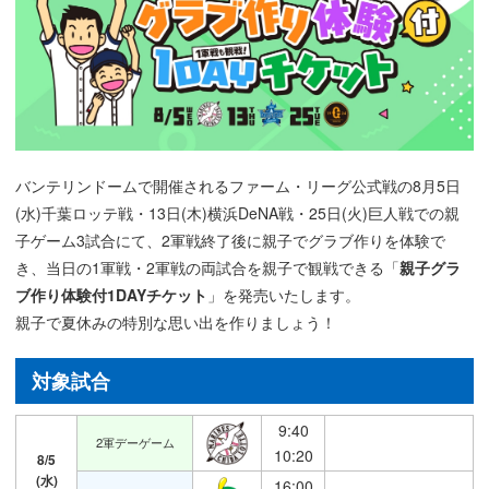
バンテリンドームで開催されるファーム・リーグ公式戦の8月5日
(水)千葉ロッテ戦・13日(木)横浜DeNA戦・25日(火)巨人戦での親
子ゲーム3試合にて、2軍戦終了後に親子でグラブ作りを体験で
き、当日の1軍戦・2軍戦の両試合を親子で観戦できる「
親子グラ
ブ作り体験付1DAYチケット
」を発売いたします。
親子で夏休みの特別な思い出を作りましょう！
対象試合
9:40
2軍デーゲーム
10:20
8/5
(水)
16:00