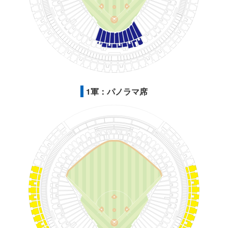
1軍：パノラマ席