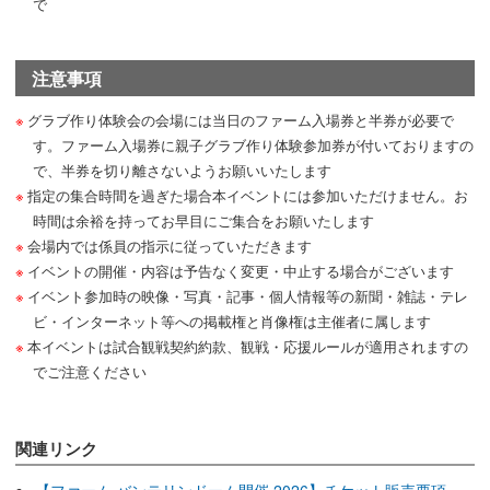
で
注意事項
グラブ作り体験会の会場には当日のファーム入場券と半券が必要で
す。ファーム入場券に親子グラブ作り体験参加券が付いておりますの
で、半券を切り離さないようお願いいたします
指定の集合時間を過ぎた場合本イベントには参加いただけません。お
時間は余裕を持ってお早目にご集合をお願いたします
会場内では係員の指示に従っていただきます
イベントの開催・内容は予告なく変更・中止する場合がございます
イベント参加時の映像・写真・記事・個人情報等の新聞・雑誌・テレ
ビ・インターネット等への掲載権と肖像権は主催者に属します
本イベントは試合観戦契約約款、観戦・応援ルールが適用されますの
でご注意ください
関連リンク
【ファーム バンテリンドーム開催 2026】チケット販売要項