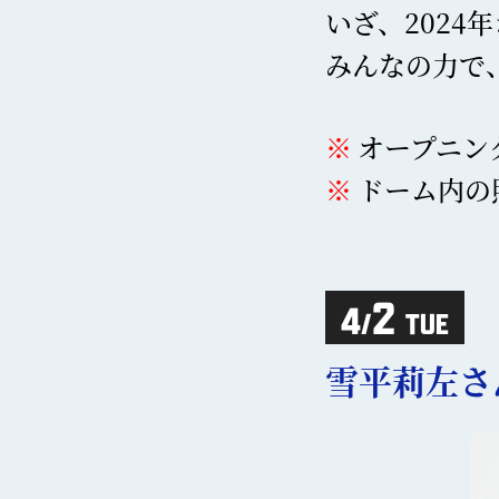
いざ、2024
みんなの力で
オープニン
ドーム内の
2
4
/
TUE
雪平莉左さ