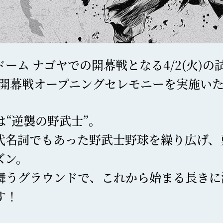
ーム ナゴヤでの開幕戦となる4/2(火)の
ーム開幕戦オープニングセレモニーを実施い
は“逆襲の野武士”。
代名詞でもあった野武士野球を繰り広げ、
ズン。
舞うグラウンドで、これから始まる長きに
す！