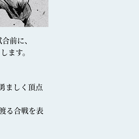
試合前に、
たします。
勇ましく頂点
渡る合戦を表