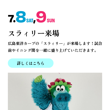
8
9
7.
,
SAT
SUN
スラィリー来場
広島東洋カープの「スラィリー」が来場します！
試合
前やイニング間を一緒に盛り上げていただきます。
詳しくはこちら