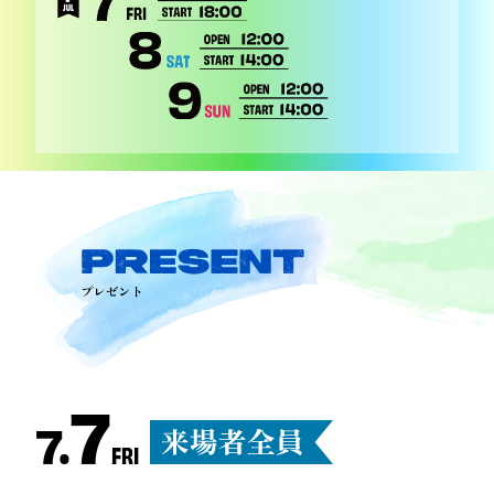
7
7.
FRI