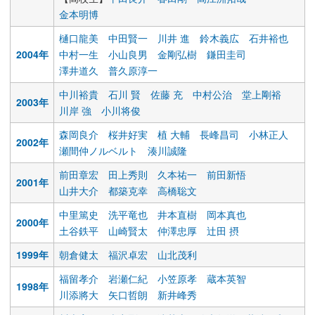
金本明博
樋口龍美
中田賢一
川井 進
鈴木義広
石井裕也
2004年
中村一生
小山良男
金剛弘樹
鎌田圭司
澤井道久
普久原淳一
中川裕貴
石川 賢
佐藤 充
中村公治
堂上剛裕
2003年
川岸 強
小川将俊
森岡良介
桜井好実
植 大輔
長峰昌司
小林正人
2002年
瀬間仲ノルベルト
湊川誠隆
前田章宏
田上秀則
久本祐一
前田新悟
2001年
山井大介
都築克幸
高橋聡文
中里篤史
洗平竜也
井本直樹
岡本真也
2000年
土谷鉄平
山崎賢太
仲澤忠厚
辻田 摂
1999年
朝倉健太
福沢卓宏
山北茂利
福留孝介
岩瀬仁紀
小笠原孝
蔵本英智
1998年
川添將大
矢口哲朗
新井峰秀