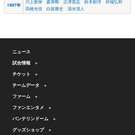
川上憲伸
森章剛
正津英志
鈴木郁洋
井端弘和
1997年
高橋光信
白坂勝史
清水清人
ニュース
試合情報
チケット
チームデータ
ファーム
ファンエンタメ
バンテリンドーム
グッズショップ