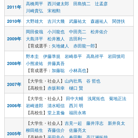
高橋周平
西川健太郎
田島慎二
辻孟彦
2011年
川崎貴弘
宋相勲
2010年
大野雄大
吉川大幾
武藤祐太
森越祐人
関啓扶
岡田俊哉
小川龍也
中田亮二
松井佑介
2009年
大島洋平
松井雅人
吉田利一
【育成選手：
矢地健人
赤田龍一郎
】
野本圭
伊藤準規
岩崎恭平
高島祥平
岩田慎司
2008年
小熊凌祐
井藤真吾
【育成選手：
加藤聡
小林高也
】
【大学生・社会人】
山内壮馬
谷 哲也
2007年
【高校生】
赤坂和幸
樋口 賢
【大学生・社会人】
田中大輔
浅尾拓也
菊地正法
2006年
岩崎達郎
清水昭信
西川 明
【高校生】
堂上直倫
福田永将
【大学生・社会人】
吉見一起
藤井淳志
新井良太
柳田殖生
斉藤信介
佐藤亮太
2005年
【高校生】
平田良介
春田剛
高江洲拓哉