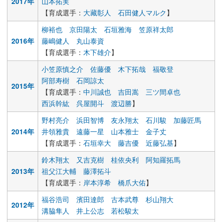
2017年
山本拓実
【育成選手：
大藏彰人
石田健人マルク
】
柳裕也
京田陽太
石垣雅海
笠原祥太郎
2016年
藤嶋健人
丸山泰資
【育成選手：
木下雄介
】
小笠原慎之介
佐藤優
木下拓哉
福敬登
阿部寿樹
石岡諒太
2015年
【育成選手：
中川誠也
吉田嵩
三ツ間卓也
西浜幹紘
呉屋開斗
渡辺勝
】
野村亮介
浜田智博
友永翔太
石川駿
加藤匠馬
2014年
井領雅貴
遠藤一星
山本雅士
金子丈
【育成選手：
石垣幸大
藤吉優
近藤弘基
】
鈴木翔太
又吉克樹
桂依央利
阿知羅拓馬
2013年
祖父江大輔
藤澤拓斗
【育成選手：
岸本淳希
橋爪大佑
】
福谷浩司
濱田達郎
古本武尊
杉山翔大
2012年
溝脇隼人
井上公志
若松駿太