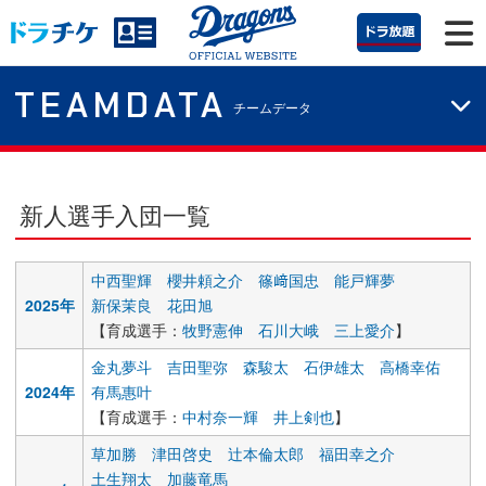
TEAMDATA
チームデータ
新人選手入団一覧
中西聖輝
櫻井頼之介
篠﨑国忠
能戸輝夢
2025年
新保茉良
花田旭
【育成選手：
牧野憲伸
石川大峨
三上愛介
】
金丸夢斗
吉田聖弥
森駿太
石伊雄太
高橋幸佑
2024年
有馬惠叶
【育成選手：
中村奈一輝
井上剣也
】
草加勝
津田啓史
辻本倫太郎
福田幸之介
土生翔太
加藤竜馬