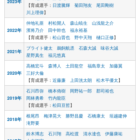
2023年
【育成選手：
日渡騰輝
菊田翔友
尾田剛樹
川上理偉
】
仲地礼亜
村松開人
森山暁生
山浅龍之介
2022年
濱将乃介
田中幹也
福永裕基
【育成選手：
松山晋也
野中天翔
樋口正修
】
ブライト健太
鵜飼航丞
石森大誠
味谷大誠
2021年
星野真生
福元悠真
高橋宏斗
森博人
土田龍空
福島章太
加藤翼
2020年
三好大倫
【育成選手：
近藤廉
上田洸太朗
松木平優太
】
石川昂弥
橋本侑樹
岡野祐一郎
郡司裕也
2019年
岡林勇希
竹内龍臣
【育成選手：
松田亘哲
】
根尾昂
梅津晃大
勝野昌慶
石橋康太
垣越建伸
2018年
滝野要
鈴木博志
石川翔
高松渡
清水達也
伊藤康祐