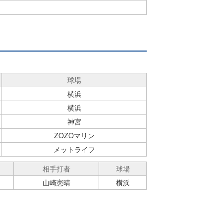
球場
横浜
横浜
神宮
ZOZOマリン
メットライフ
相手打者
球場
山崎憲晴
横浜