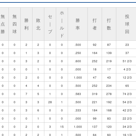
ホ
無
無
セ
投
勝
敗
｜
勝
打
打
点
四
｜
球
利
北
ル
率
者
数
勝
球
ブ
回
ド
0
0
2
2
0
0
.500
92
87
23
0
0
1
3
0
0
.250
164
139
37
0
0
3
2
0
0
.600
252
219
51 2/3
0
0
0
1
0
0
.000
18
17
4 2/3
0
0
2
0
0
0
1.000
47
43
12 2/3
0
0
4
4
0
0
.500
252
234
65
0
0
7
5
1
0
.583
319
278
74 2/3
0
0
3
3
28
1
.500
221
192
54 2/3
0
0
3
6
0
0
.333
184
168
42 2/3
0
0
0
1
0
0
.000
99
83
22 2/3
0
0
2
0
3
15
1.000
137
120
34 2/3
0
0
2
2
0
1
.500
64
60
16 1/3