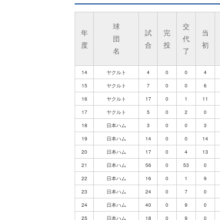
球
交
年
試
完
当
団
代
度
合
投
初
名
了
14
ヤクルト
4
0
0
4
15
ヤクルト
7
0
0
6
16
ヤクルト
17
0
1
11
17
ヤクルト
5
0
2
0
18
日本ハム
3
0
0
3
19
日本ハム
14
0
0
14
20
日本ハム
17
0
4
13
21
日本ハム
56
0
53
0
22
日本ハム
16
0
1
9
23
日本ハム
24
0
7
0
24
日本ハム
40
0
9
0
25
日本ハム
18
0
9
0