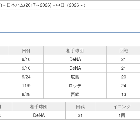
7)－日本ハム(2017～2026)－中日（2026～）
日付
相手球団
回戦
9/10
DeNA
21
9/10
DeNA
21
9/24
広島
20
11/9
ロッテ
24
8/28
西武
13
付
相手球団
回戦
イニング
0
DeNA
21
1回