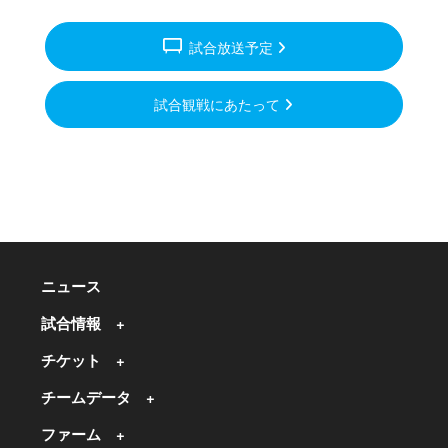
tv_gen
試合放送予定
試合観戦にあたって
ニュース
試合情報
チケット
チームデータ
ファーム