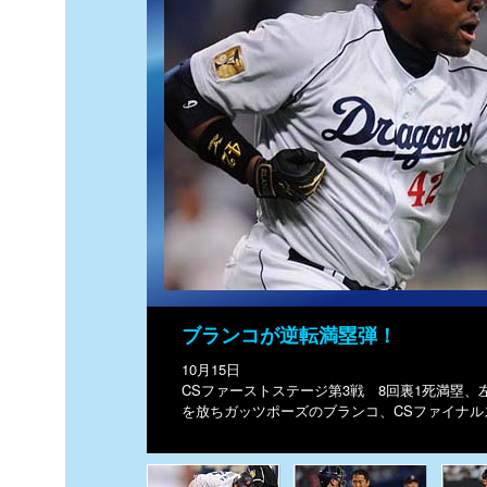
ブランコが逆転満塁弾！
10月15日
CSファーストステージ第3戦 8回裏1死満塁
を放ちガッツポーズのブランコ、CSファイナル