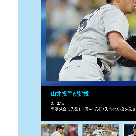
山井投手が好投
3月27日
開幕試合に先発し7回を3安打1失点の好投を見