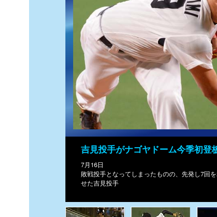
吉見投手がナゴヤドーム今季初登
7月16日
敗戦投手となってしまったものの、先発し7回を
せた吉見投手