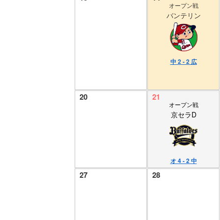
オープン戦
バンテリン
中 2 - 2 広
20
21
オープン戦
京セラD
オ 4 - 2 中
27
28