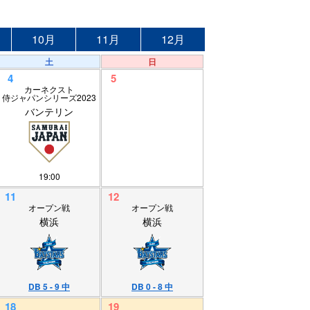
10月
11月
12月
土
日
4
5
カーネクスト
侍ジャパンシリーズ2023
バンテリン
19:00
11
12
オープン戦
オープン戦
横浜
横浜
DB 5 - 9 中
DB 0 - 8 中
18
19