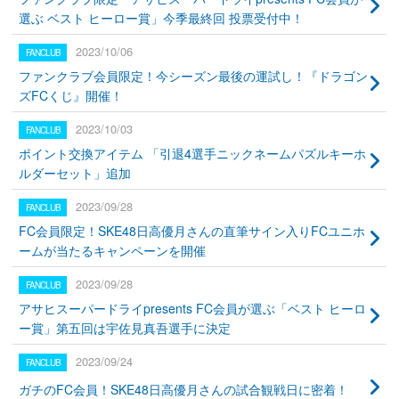
選ぶ ベスト ヒーロー賞」今季最終回 投票受付中！
2023/10/06
ファンクラブ会員限定！今シーズン最後の運試し！『ドラゴン
ズFCくじ』開催！
2023/10/03
ポイント交換アイテム 「引退4選手ニックネームパズルキーホ
ルダーセット」追加
2023/09/28
FC会員限定！SKE48日高優月さんの直筆サイン入りFCユニホ
ームが当たるキャンペーンを開催
2023/09/28
アサヒスーパードライpresents FC会員が選ぶ「ベスト ヒーロ
ー賞」第五回は宇佐見真吾選手に決定
2023/09/24
ガチのFC会員！SKE48日高優月さんの試合観戦日に密着！