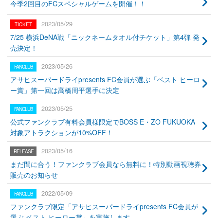
今季2回目のFCスペシャルゲームを開催！！
2023/05/29
7/25 横浜DeNA戦「ニックネームタオル付チケット」第4弾 発
売決定！
2023/05/26
アサヒスーパードライpresents FC会員が選ぶ「ベスト ヒーロ
ー賞」第一回は高橋周平選手に決定
2023/05/25
公式ファンクラブ有料会員様限定でBOSS E・ZO FUKUOKA
対象アトラクションが10%OFF！
2023/05/16
まだ間に合う！ファンクラブ会員なら無料に！特別動画視聴券
販売のお知らせ
2022/05/09
ファンクラブ限定「アサヒスーパードライpresents FC会員が
選ぶ ベスト ヒーロー賞」を実施します