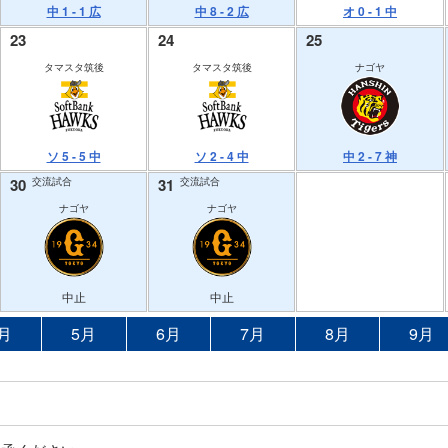
中 1 - 1 広
中 8 - 2 広
オ 0 - 1 中
23
24
25
タマスタ筑後
タマスタ筑後
ナゴヤ
ソ 5 - 5 中
ソ 2 - 4 中
中 2 - 7 神
30
交流試合
31
交流試合
ナゴヤ
ナゴヤ
中止
中止
月
5月
6月
7月
8月
9月