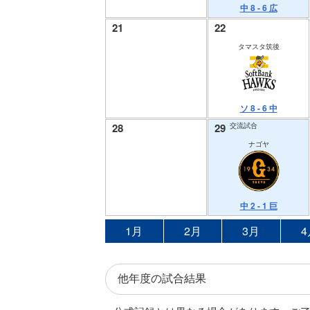
中 8 - 6 広
21
22
タマスタ筑後
ソ 8 - 6 中
28
29
交流試合
ナゴヤ
中 2 - 1 巨
1月
2月
3月
4