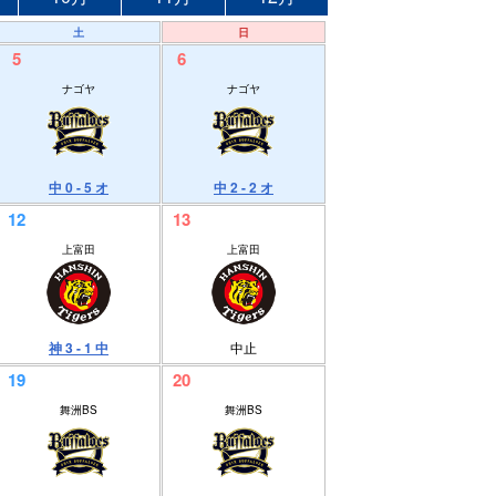
土
日
5
6
ナゴヤ
ナゴヤ
中 0 - 5 オ
中 2 - 2 オ
12
13
上富田
上富田
神 3 - 1 中
中止
19
20
舞洲BS
舞洲BS