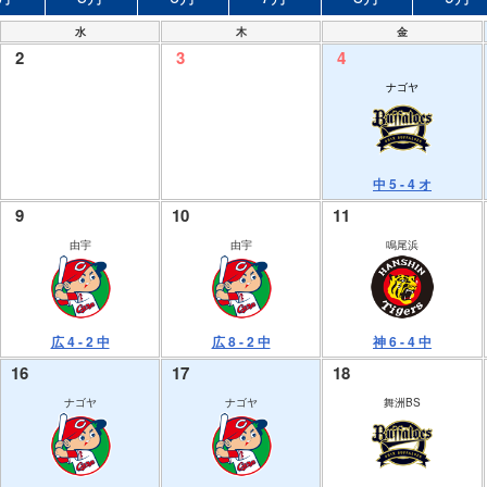
水
木
金
2
3
4
ナゴヤ
中 5 - 4 オ
9
10
11
由宇
由宇
鳴尾浜
広 4 - 2 中
広 8 - 2 中
神 6 - 4 中
16
17
18
ナゴヤ
ナゴヤ
舞洲BS