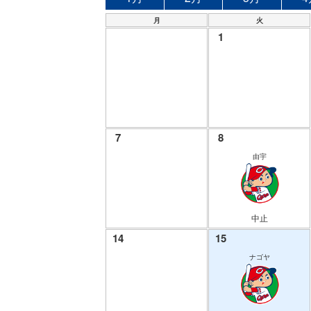
月
火
1
7
8
由宇
中止
14
15
ナゴヤ