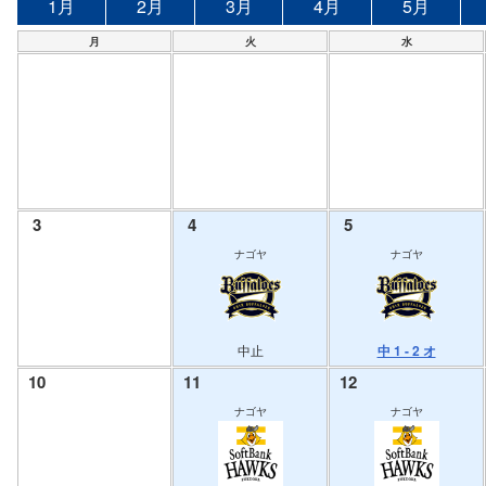
1月
2月
3月
4月
5月
月
火
水
3
4
5
ナゴヤ
ナゴヤ
中止
中 1 - 2 オ
10
11
12
ナゴヤ
ナゴヤ