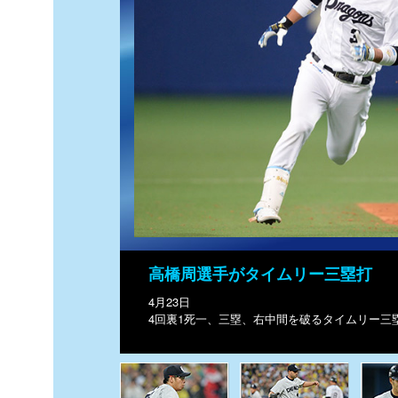
高橋周選手がタイムリー三塁打
4月23日
4回裏1死一、三塁、右中間を破るタイムリー三