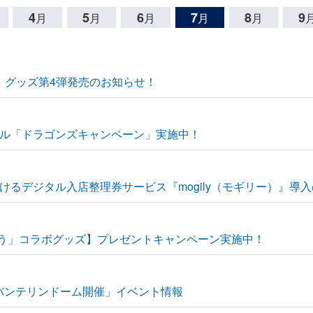
4
5
6
7
8
9
月
月
月
月
月
6】グッズ第4弾発売のお知らせ！
ル「ドラゴンズキャンペーン」実施中！
るデジタル入店整理券サービス『mogily（モギリー）』導
ぞう」コラボグッズ】プレゼントキャンペーン実施中！
ーグ バンテリンドーム開催」イベント情報