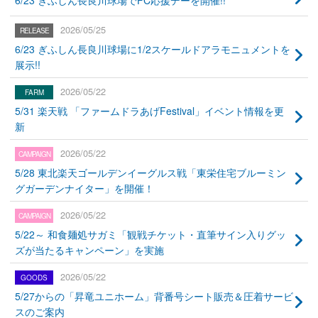
6/23 ぎふしん長良川球場でFC応援デーを開催!!
2026/05/25
6/23 ぎふしん長良川球場に1/2スケールドアラモニュメントを
展示!!
2026/05/22
5/31 楽天戦 「ファームドラあげFestival」イベント情報を更
新
2026/05/22
5/28 東北楽天ゴールデンイーグルス戦「東栄住宅ブルーミン
グガーデンナイター」を開催！
2026/05/22
5/22～ 和食麺処サガミ「観戦チケット・直筆サイン入りグッ
ズが当たるキャンペーン」を実施
2026/05/22
5/27からの「昇竜ユニホーム」背番号シート販売＆圧着サービ
スのご案内